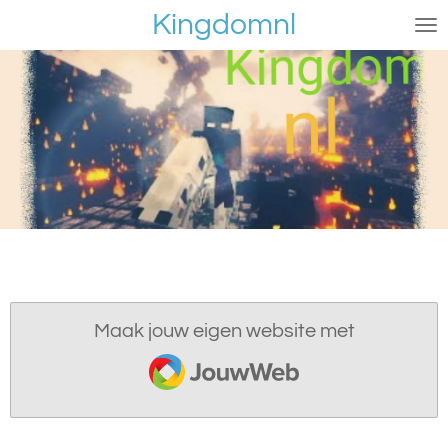
Kingdomnl
Ga
direct
naar
de
hoofdinhoud
Maak jouw eigen website met
JouwWeb