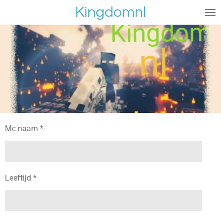
Kingdomnl
Ga
direct
naar
de
hoofdinhoud
Mc naam *
Leeftijd *